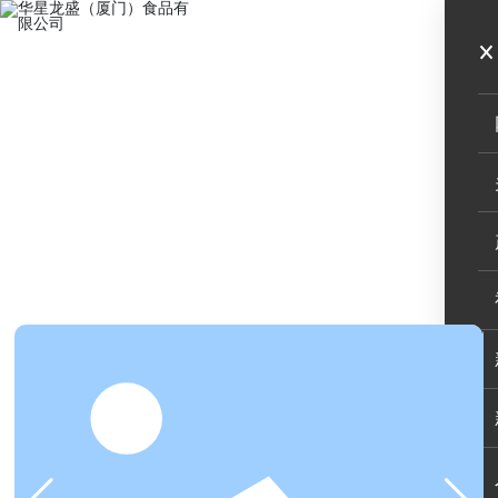
MENU
大众风味
特色风味
植物香料
卤类调味
炸类调味
腌类调味
拌类调味
馅类调味
炒类调味
汤锅调味