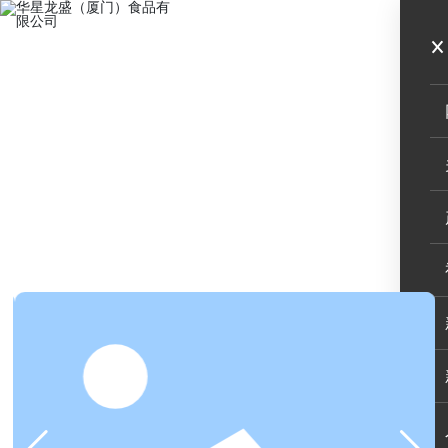
MENU
大众风味
特色风味
植物香料
卤类调味
炸类调味
腌类调味
拌类调味
馅类调味
炒类调味
汤锅调味