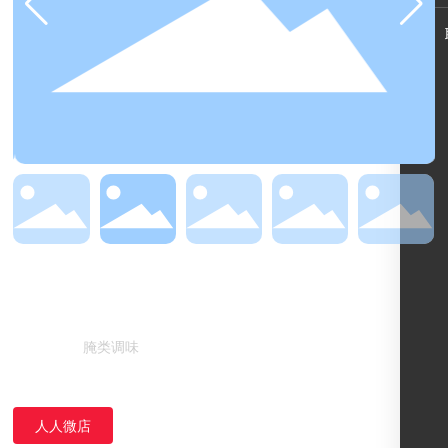
腌料劲辣200g
腌类调味
所属分类：
人人微店