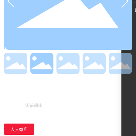
汤面宝整箱
汤锅调味
所属分类：
人人微店