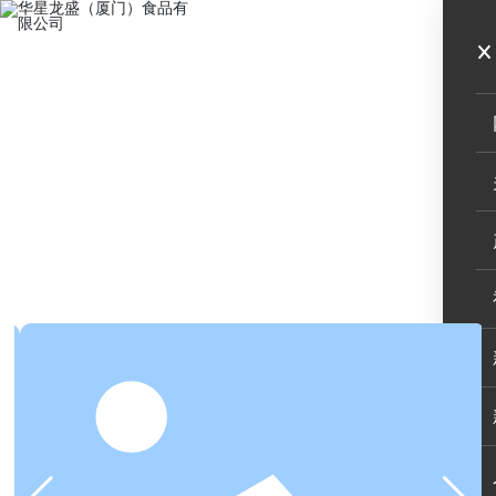
MENU
大众风味
特色风味
植物香料
卤类调味
炸类调味
腌类调味
拌类调味
馅类调味
炒类调味
汤锅调味